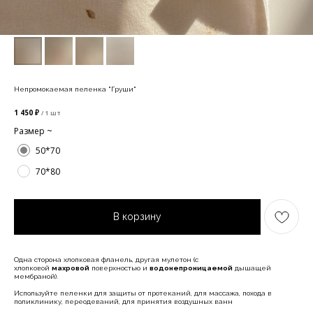
Непромокаемая пеленка "Груши"
1 450
₽
/
1 шт
Размер ~
50*70
70*80
В корзину
Одна сторона хлопковая фланель, другая мулетон (с
хлопковой
махровой
поверхностью и
водонепроницаемой
дышащей
мембраной).
Используйте пеленки для защиты от протеканий, для массажа, похода в
поликлинику, переодеваний, для принятия воздушных ванн