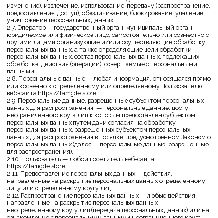
направленные на раскрытие персональных данных определенному
лицу или определенному кругу лиц.
2.12. Распространение персональных данных — любые действия,
направленные на раскрытие персональных данных
неопределенному кругу лиц (передача персональных данных) или на
ознакомление с персональными данными неограниченного круга
лиц, в том числе обнародование персональных данных в средствах
массовой информации, размещение в информационно-
телекоммуникационных сетях или предоставление доступа к
персональным данным каким-либо иным способом.
2.13. Трансграничная передача персональных данных — передача
персональных данных на территорию иностранного государства
органу власти иностранного государства, иностранному
физическому или иностранному юридическому лицу.
2.14. Уничтожение персональных данных — любые действия, в
результате которых персональные данные уничтожаются
безвозвратно с невозможностью дальнейшего восстановления
содержания персональных данных в информационной системе
персональных данных и/или уничтожаются материальные носители
персональных данных.
3. Основные права и обязанности Оператора
3.1. Оператор имеет право:
— получать от субъекта персональных данных достоверные
информацию и/или документы, содержащие персональные данные;
— в случае отзыва субъектом персональных данных согласия на
обработку персональных данных, а также, направления обращения с
требованием о прекращении обработки персональных данных,
Оператор вправе продолжить обработку персональных данных без
согласия субъекта персональных данных при наличии оснований,
указанных в Законе о персональных данных;
— самостоятельно определять состав и перечень мер, необходимых и
достаточных для обеспечения выполнения обязанностей,
предусмотренных Законом о персональных данных и принятыми в
соответствии с ним нормативными правовыми актами, если иное не
предусмотрено Законом о персональных данных или другими
федеральными законами.
3.2. Оператор обязан:
— предоставлять субъекту персональных данных по его просьбе
информацию, касающуюся обработки его персональных данных;
— организовывать обработку персональных данных в порядке,