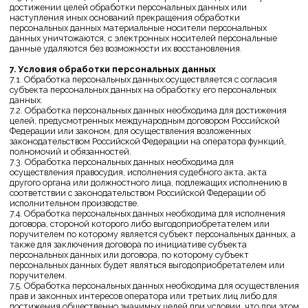
информации по информационно-телекоммуникационным сетям или
без таковой.
10. Трансграничная передача персональных данных
10.1. Оператор до начала осуществления деятельности по
трансграничной передаче персональных данных обязан уведомить
уполномоченный орган по защите прав субъектов персональных
данных о своем намерении осуществлять трансграничную передачу
персональных данных (такое уведомление направляется отдельно от
уведомления о намерении осуществлять обработку персональных
данных).
10.2. Оператор до подачи вышеуказанного уведомления, обязан
получить от органов власти иностранного государства, иностранных
физических лиц, иностранных юридических лиц, которым
планируется трансграничная передача персональных данных,
соответствующие сведения.
11. Конфиденциальность персональных данных
Оператор и иные лица, получившие доступ к персональным данным,
обязаны не раскрывать третьим лицам и не распространять
персональные данные без согласия субъекта персональных данных,
если иное не предусмотрено федеральным законом.
12. Согласие на сбор cookie-файлов с помощью сервиса веб
аналитики Яндекс.Метрика
Если вы дали свое согласие на сбор cookie-файлов с помощью сервиса
веб аналитики Яндекс.Метрика, это означает, что вы дали свое
согласие и на передачу указанных данных компании Яндекс (ООО
«Яндекс»; ОГРН 1027700229193, 119021, Россия, Москва, ул. Льва
Толстого, д. 16) для обработки данных о вас Яндексом в порядке и
целях, указанных ниже.
Сookie — это небольшие текстовые файлы, размещаемые на вашем
компьютере с целью анализа вашей пользовательской активности.
Собранная при помощи cookie информация не может
идентифицировать вас, однако может помочь нам улучшить работу
веб-сайта. Информация об использовании вами веб-сайта,
собранная при помощи cookie, будет передаваться Яндексу и
храниться на сервере Яндекса в ЕС и Российской Федерации. Яндекс
будет обрабатывать эту информацию для оценки использования
вами веб-сайта, составления для нас отчетов о деятельности веб-
сайта и предоставления других услуг. Яндекс обрабатывает эту
информацию в порядке, установленном в условиях использования