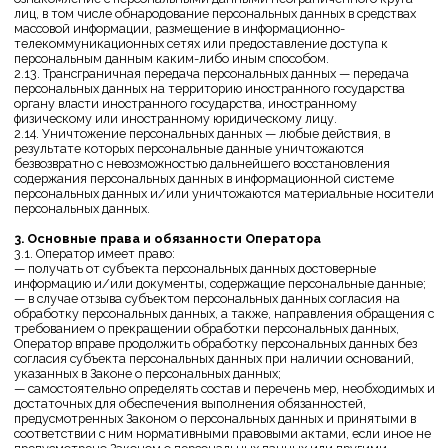
установленном действующим законодательством РФ;
— отвечать на обращения и запросы субъектов персональных данных
и их законных представителей в соответствии с требованиями
Закона о персональных данных;
— сообщать в уполномоченный орган по защите прав субъектов
персональных данных по запросу этого органа необходимую
информацию в течение 10 дней с даты получения такого запроса;
— публиковать или иным образом обеспечивать неограниченный
доступ к настоящей Политике в отношении обработки
персональных данных;
— принимать правовые, организационные и технические меры для
защиты персональных данных от неправомерного или случайного
доступа к ним, уничтожения, изменения, блокирования,
копирования, предоставления, распространения персональных
данных, а также от иных неправомерных действий в отношении
персональных данных;
— прекратить передачу (распространение, предоставление, доступ)
персональных данных, прекратить обработку и уничтожить
персональные данные в порядке и случаях, предусмотренных
Законом о персональных данных;
— исполнять иные обязанности, предусмотренные Законом о
персональных данных.
— в случае установления факта неправомерной случайной передачи
(предоставления, распространения, доступа) персональных данных,
повлекших нарушение прав Пользователей, в течение 24 часов с
момента выявления такого инцидента уведомить уполномоченный
орган о произошедшем инциденте, а также принять в
установленные законом сроки иные меры в связи с выявленным
инцидентом.
4. Основные права и обязанности субъектов персональных
данных
4.1. Субъекты персональных данных имеют право:
— получать информацию, касающуюся обработки его персональных
данных, за исключением случаев, предусмотренных федеральными
законами. Сведения предоставляются субъекту персональных
данных Оператором в доступной форме, и в них не должны
содержаться персональные данные, относящиеся к другим
субъектам персональных данных, за исключением случаев, когда
имеются законные основания для раскрытия таких персональных
данных. Перечень информации и порядок ее получения установлен
Законом о персональных данных;