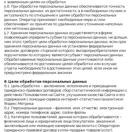
персональных данных или договора, по которому субъект
персональных данных будет являться выгодоприобретателем или
поручителем.
7.5. Обработка персональных данных необходима для осуществления
прав и законных интересов оператора или третьих лиц либо для
достижения общественно значимых целей при условии, что при этом
не нарушаются права и свободы субъекта персональных данных.
7.6. Осуществляется обработка персональных данных, доступ
неограниченного круга лиц к которым предоставлен субъектом
персональных данных либо по его просьбе (далее — общедоступные
персональные данные).
7.7. Осуществляется обработка персональных данных, подлежащих
опубликованию или обязательному раскрытию в соответствии с
федеральным законом.
8. Порядок сбора, хранения, передачи и других видов
обработки персональных данных
Безопасность персональных данных, которые обрабатываются
Оператором, обеспечивается путем реализации правовых,
организационных и технических мер, необходимых для выполнения
в полном объеме требований действующего законодательства в
области защиты персональных данных.
8.1. Оператор обеспечивает сохранность персональных данных и
принимает все возможные меры, исключающие доступ к
персональным данным неуполномоченных лиц.
8.2. Персональные данные Пользователя никогда, ни при каких
условиях не будут переданы третьим лицам, за исключением
случаев, связанных с исполнением действующего законодательства
либо в случае, если субъектом персональных данных дано согласие
Оператору на передачу данных третьему лицу для исполнения
обязательств по гражданско-правовому договору.
8.3. В случае выявления неточностей в персональных данных,
Пользователь может актуализировать их самостоятельно, путем
направления Оператору уведомление на адрес электронной почты
Оператора tamgde.official@gmail.com с пометкой «Актуализация
персональных данных».
8.4. Срок обработки персональных данных определяется
достижением целей, для которых были собраны персональные
данные, если иной срок не предусмотрен договором или
действующим законодательством.
Пользователь может в любой момент отозвать свое согласие на