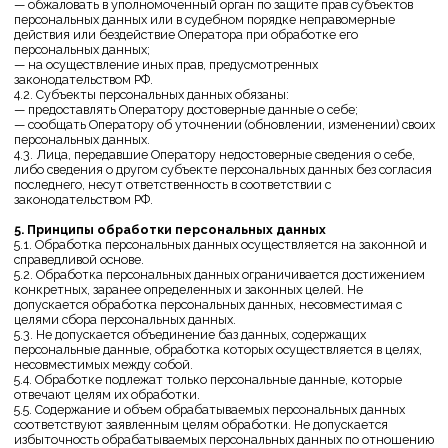
данных с согласия Пользователя
6.6. Способы обработки персональных данных – смешанная
обработка персональных данных (неавтоматизированная и с
использованием средств автоматизации, с передачей полученной
информации по сети или без таковой).
6.7. Сроки обработки и хранения персональных данных – с даты
предоставления персональных данных Пользователями с их согласия
(в применимых случаях) до достижения цели обработки
персональных данных или до момента отзыва Пользователем своего
согласия на обработку персональных данных/получения
Оператором требования о прекращении обработки персональных
данных, если иной срок не предусмотрен договором или
действующим законодательством.
6.8. Хранение персональных данных – на материальных носителях в
специальных местах исключающих несанкционированный доступ. На
электронных носителях – с использованием программных средств
ограничения доступа к данным.
6.9. Достижение целей обработки персональных данных – при
достижении целей обработки персональных данных или
наступления иных оснований прекращения обработки
персональных данных материальные носители персональных
данных уничтожаются, с электронных носителей персональные
данные удаляются без возможности их восстановления.
7. Условия обработки персональных данных
7.1. Обработка персональных данных осуществляется с согласия
субъекта персональных данных на обработку его персональных
данных.
7.2. Обработка персональных данных необходима для достижения
целей, предусмотренных международным договором Российской
Федерации или законом, для осуществления возложенных
законодательством Российской Федерации на оператора функций,
полномочий и обязанностей.
7.3. Обработка персональных данных необходима для
осуществления правосудия, исполнения судебного акта, акта
другого органа или должностного лица, подлежащих исполнению в
соответствии с законодательством Российской Федерации об
исполнительном производстве.
7.4. Обработка персональных данных необходима для исполнения
договора, стороной которого либо выгодоприобретателем или
поручителем по которому является субъект персональных данных, а
также для заключения договора по инициативе субъекта