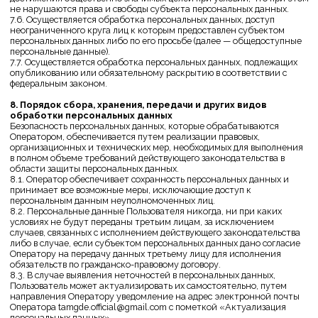
сервиса Яндекс Метрика.
Вы можете отказаться от использования cookies, выбрав
соответствующие настройки в своем браузере. Также вы можете
использовать инструмент
—
https://yandex.ru/support/metrika/general/opt-out.html
. Однако
это может повлиять на работу некоторых функций сайта.
13. Заключительные положения
13.1. Пользователь может получить любые разъяснения по
интересующим вопросам, касающимся обработки его персональных
данных, обратившись к Оператору с помощью электронной почты
tamgde.official@gmail.com.
13.2. В данном документе будут отражены любые изменения
политики обработки персональных данных Оператором. Политика
действует бессрочно до замены ее новой версией.
13.3. Актуальная версия Политики в свободном доступе расположена
в сети Интернет по адресу https://tamgde.store.