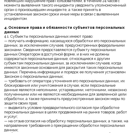
к заявленным целям их обработки.
5.6. При обработке персональных данных обеспечивается точность
персональных данных, их достаточность, а в необходимых случаях и
актуальность по отношению к целям обработки персональных
данных. Оператор принимает необходимые меры и/или
обеспечивает их принятие по удалению или уточнению неполных
или неточных данных.
5.7. Хранение персональных данных осуществляется в форме,
позволяющей определить субъекта персональных данных, не дольше,
чем этого требуют цели обработки персональных данных, если срок
хранения персональных данных не установлен федеральным
законом, договором, стороной которого, выгодоприобретателем или
поручителем по которому является субъект персональных данных.
Обрабатываемые персональные данные уничтожаются либо
обезличиваются по достижении целей обработки или в случае
утраты необходимости в достижении этих целей, если иное не
предусмотрено федеральным законом.
6. Цели обработки персональных данных
6.1. Цель обработки – заключение, исполнение и прекращение
гражданско-правовых договоров, сбор статистической информации о
действиях Пользователя на Сайте, улучшение качества Сайта и его
содержания с помощью сервиса интернет-статистики (аналитики)
Яндекс Метрика
6.2. Персональные данные – фамилия, имя, отчество, электронный
адрес, номера телефонов, адрес, cookie-файлы
6.3. Категории пользователей, данные которых обрабатываются –
физические лица и юридические лица (покупатели, заказчики),
заключившие или имеющие намерение заключить с Оператором
гражданско-правовой договор купли-продажи товаров (услуг),
представленных на Сайте.
6.4. Правовые основания – Гражданский кодекс РФ, Федеральный
закон от 27.07.2006 № 149-ФЗ «Об информации, информационных
технологиях и защите информации», иные нормативные акты,
регулирующие отношения, связанные с деятельностью Оператора, и
нормативные документы уполномоченных государственных органов
РФ , договоры, заключаемые между Оператором и субъектами
персональных данных, согласия субъектов персональных данных на
обработку их персональных данных.;
6.5. Виды обработки персональных данных – сбор, запись,
систематизация, накопление, хранение, уничтожение и
обезличивание персональных данных, передача персональных