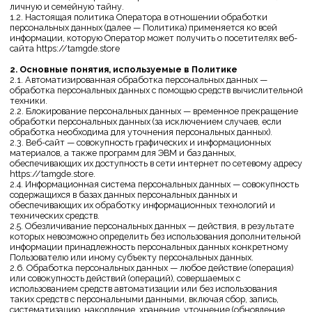
обработка необходима для уточнения персональных данных).
2.3. Веб-сайт — совокупность графических и информационных
материалов, а также программ для ЭВМ и баз данных,
обеспечивающих их доступность в сети интернет по сетевому адресу
https://tamgde.store.
2.4. Информационная система персональных данных — совокупность
содержащихся в базах данных персональных данных и
обеспечивающих их обработку информационных технологий и
технических средств.
2.5. Обезличивание персональных данных — действия, в результате
которых невозможно определить без использования дополнительной
информации принадлежность персональных данных конкретному
Пользователю или иному субъекту персональных данных.
2.6. Обработка персональных данных — любое действие (операция)
или совокупность действий (операций), совершаемых с
использованием средств автоматизации или без использования
таких средств с персональными данными, включая сбор, запись,
систематизацию, накопление, хранение, уточнение (обновление,
изменение), извлечение, использование, передачу (распространение,
предоставление, доступ), обезличивание, блокирование, удаление,
уничтожение персональных данных.
2.7. Оператор — государственный орган, муниципальный орган,
юридическое или физическое лицо, самостоятельно или совместно с
другими лицами организующие и/или осуществляющие обработку
персональных данных, а также определяющие цели обработки
персональных данных, состав персональных данных, подлежащих
обработке, действия (операции), совершаемые с персональными
данными.
2.8. Персональные данные — любая информация, относящаяся прямо
или косвенно к определенному или определяемому Пользователю
веб-сайта https://tamgde.store.
2.9. Персональные данные, разрешенные субъектом персональных
данных для распространения, — персональные данные, доступ
неограниченного круга лиц к которым предоставлен субъектом
персональных данных путем дачи согласия на обработку
персональных данных, разрешенных субъектом персональных
данных для распространения в порядке, предусмотренном Законом о
персональных данных (далее — персональные данные, разрешенные
для распространения).
2.10. Пользователь — любой посетитель веб-сайта
https://tamgde.store.
2.11. Предоставление персональных данных — действия,