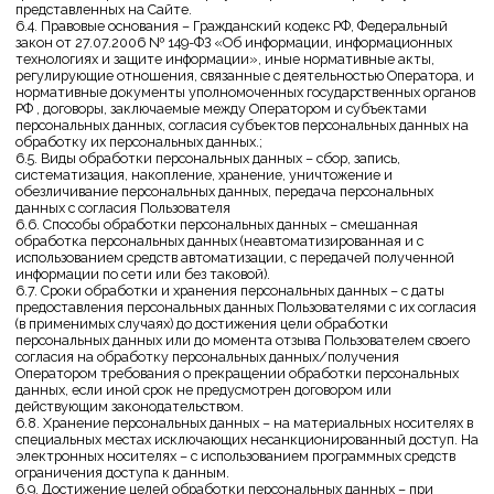
обработку персональных данных, направив Оператору уведомление
посредством электронной почты на электронный адрес Оператора
адрес электронной почты с пометкой «Отзыв согласия на обработку
персональных данных».
8.5. Вся информация, которая собирается сторонними сервисами, в
том числе платежными системами, средствами связи и другими
поставщиками услуг, хранится и обрабатывается указанными
лицами (Операторами) в соответствии с их Пользовательским
соглашением и Политикой конфиденциальности. Субъект
персональных данных и/или с указанными документами. Оператор
не несет ответственность за действия третьих лиц, в том числе
указанных в настоящем пункте поставщиков услуг.
8.6. Установленные субъектом персональных данных запреты на
передачу (кроме предоставления доступа), а также на обработку или
условия обработки (кроме получения доступа) персональных данных,
разрешенных для распространения, не действуют в случаях
обработки персональных данных в государственных, общественных
и иных публичных интересах, определенных законодательством РФ.
8.7. Оператор при обработке персональных данных обеспечивает
конфиденциальность персональных данных.
8.8. Оператор осуществляет хранение персональных данных в форме,
позволяющей определить субъекта персональных данных, не дольше,
чем этого требуют цели обработки персональных данных, если срок
хранения персональных данных не установлен федеральным
законом, договором, стороной которого, выгодоприобретателем или
поручителем по которому является субъект персональных данных.
8.9. Условием прекращения обработки персональных данных может
являться достижение целей обработки персональных данных,
истечение срока действия согласия субъекта персональных данных,
отзыв согласия субъектом персональных данных или требование о
прекращении обработки персональных данных, а также выявление
неправомерной обработки персональных данных.
9. Перечень действий, производимых Оператором с
полученными персональными данными
9.1. Оператор осуществляет сбор, запись, систематизацию,
накопление, хранение, уточнение (обновление, изменение),
извлечение, использование, передачу (распространение,
предоставление, доступ), обезличивание, блокирование, удаление и
уничтожение персональных данных.
9.2. Оператор осуществляет автоматизированную обработку
персональных данных с получением и/или передачей полученной