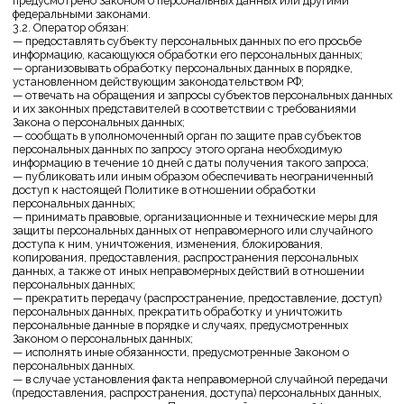
— требовать от оператора уточнения его персональных данных, их
блокирования или уничтожения в случае, если персональные
данные являются неполными, устаревшими, неточными, незаконно
полученными или не являются необходимыми для заявленной цели
обработки, а также принимать предусмотренные законом меры по
защите своих прав;
— выдвигать условие предварительного согласия при обработке
персональных данных в целях продвижения на рынке товаров, работ
и услуг;
— на отзыв согласия на обработку персональных данных, а также, на
направление требования о прекращении обработки персональных
данных;
— обжаловать в уполномоченный орган по защите прав субъектов
персональных данных или в судебном порядке неправомерные
действия или бездействие Оператора при обработке его
персональных данных;
— на осуществление иных прав, предусмотренных
законодательством РФ.
4.2. Субъекты персональных данных обязаны:
— предоставлять Оператору достоверные данные о себе;
— сообщать Оператору об уточнении (обновлении, изменении) своих
персональных данных.
4.3. Лица, передавшие Оператору недостоверные сведения о себе,
либо сведения о другом субъекте персональных данных без согласия
последнего, несут ответственность в соответствии с
законодательством РФ.
5. Принципы обработки персональных данных
5.1. Обработка персональных данных осуществляется на законной и
справедливой основе.
5.2. Обработка персональных данных ограничивается достижением
конкретных, заранее определенных и законных целей. Не
допускается обработка персональных данных, несовместимая с
целями сбора персональных данных.
5.3. Не допускается объединение баз данных, содержащих
персональные данные, обработка которых осуществляется в целях,
несовместимых между собой.
5.4. Обработке подлежат только персональные данные, которые
отвечают целям их обработки.
5.5. Содержание и объем обрабатываемых персональных данных
соответствуют заявленным целям обработки. Не допускается
избыточность обрабатываемых персональных данных по отношению