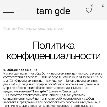
0
0
0
0
tam gde
tam gde
Главная / Политика конфиденциальности
Политика
конфиденциальности
1. Общие положения
Настоящая политика обработки персональных данных составлена в
соответствии с требованиями Федерального закона от 27.07.2006. №
152-ФЗ «О персональных данных» (далее — Закон о персональных
данных) и определяет порядок обработки персональных данных и
меры по обеспечению безопасности персональных данных,
предпринимаемые
"Tam gde"
(далее — Оператор).
1.1. Оператор ставит своей важнейшей целью и условием
осуществления своей деятельности соблюдение прав и свобод
человека и гражданина при обработке его персональных данных, в
том числе защиты прав на неприкосновенность частной жизни,
личную и семейную тайну.
1.2. Настоящая политика Оператора в отношении обработки
персональных данных (далее — Политика) применяется ко всей
информации, которую Оператор может получить о посетителях веб-
сайта https://tamgde.store
2. Основные понятия, используемые в Политике
2.1. Автоматизированная обработка персональных данных —
обработка персональных данных с помощью средств вычислительной
техники.
2.2. Блокирование персональных данных — временное прекращение
обработки персональных данных (за исключением случаев, если