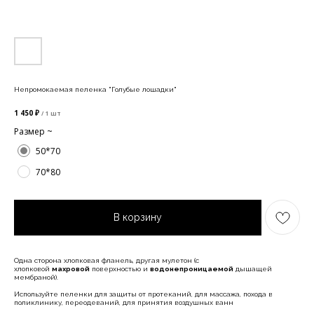
Непромокаемая пеленка "Голубые лошадки"
1 450
₽
/
1 шт
Размер ~
50*70
70*80
В корзину
Одна сторона хлопковая фланель, другая мулетон (с
хлопковой
махровой
поверхностью и
водонепроницаемой
дышащей
мембраной).
Используйте пеленки для защиты от протеканий, для массажа, похода в
поликлинику, переодеваний, для принятия воздушных ванн