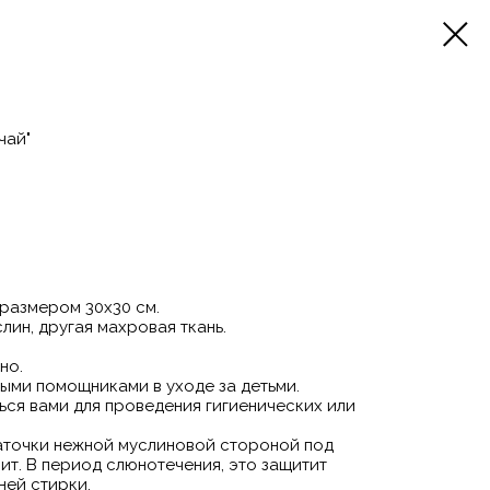
чай"
 размером 30х30 см.
лин, другая махровая ткань.
но.
ыми помощниками в уходе за детьми.
ться вами для проведения гигиенических или
аточки нежной муслиновой стороной под
пит. В период слюнотечения, это защитит
ней стирки.