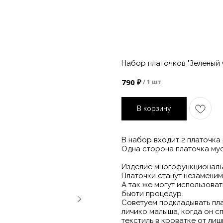
Набор платочков "Зеленый 
₽
790
/
1 шт
В корзину
В набор входит 2 платочка
Одна сторона платочка мус
Изделие многофункциональ
Платочки станут незаменим
А так же могут использова
бьюти процедур.
Советуем подкладывать пл
личико малыша, когда он с
текстиль в кроватке от лиш