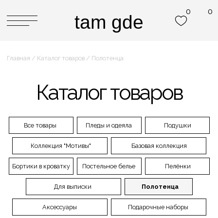
0
0
0
0
tam gde
tam gde
Главная / Каталог товаров / Полотенца
Каталог товаров
Все товары
Пледы и одеяла
Подушки
Коллекция "Мотивы"
Базовая коллекция
Бортики в кроватку
Постельное белье
Пелёнки
Для выписки
Полотенца
Аксессуары
Подарочные наборы