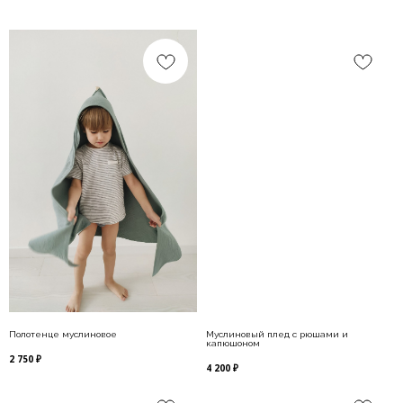
Полотенце муслиновое
Муслиновый плед с рюшами и
капюшоном
2 750
₽
4 200
₽