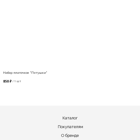
Публичная оферта
tam gde
Разработка сайта
Copyright TAMGDE. Все права защищены.
Набор платочков "Петушки"
850
₽
/
1 шт