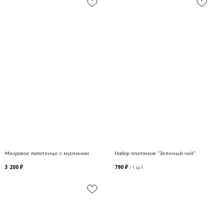
Махровое полотенце с муслином
Набор платочков "Зеленый чай"
3 200
₽
790
₽
Каталог
/
1 шт
Покупателям
О бренде
Блог
Контакты
Политика конфиденциальности