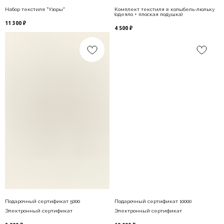
Набор текстиля "Узоры"
Комплект текстиля в колыбель-люльку
Политика конфиденциальности
(одеяло + плоская подушка)
11 300
₽
Публичная оферта
4 500
₽
tam gde
Разработка сайта
Copyright TAMGDE. Все права защищены.
Подарочный сертификат 5000
Подарочный сертификат 10000
Электронный сертификат
Электронный сертификат