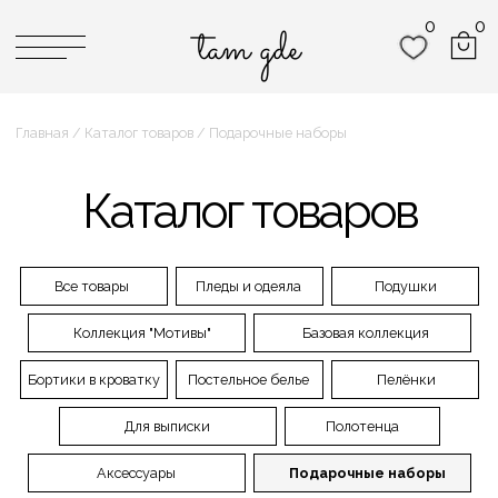
0
0
0
0
tam gde
tam gde
Главная / Каталог товаров / Подарочные наборы
Каталог товаров
Все товары
Пледы и одеяла
Подушки
Коллекция "Мотивы"
Базовая коллекция
Бортики в кроватку
Постельное белье
Пелёнки
Для выписки
Полотенца
Аксессуары
Подарочные наборы