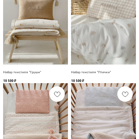
Набор текстиля "Груши"
Набор текстиля "Птички"
10 500
₽
10 500
₽